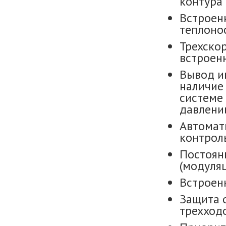
контура 
Встроен
теплоно
Трехско
встроен
Вывод и
наличие
системе 
давлении
Автомат
контрол
Постоян
(модуляц
Встроен
Защита 
трехход