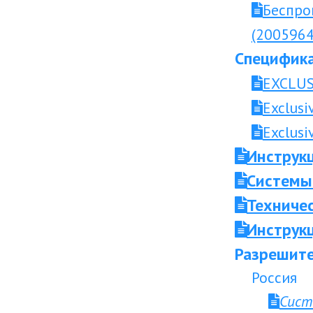
Беспро
(2005964
Специфика
EXCLUS
Exclusi
Exclusi
Инструк
Системы
Техниче
Инструкц
Разрешите
Россия
Сист