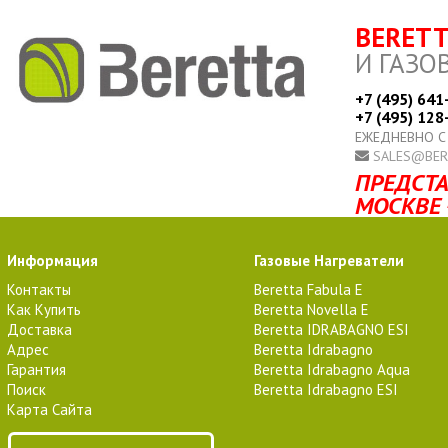
BERET
И ГАЗО
+7 (495) 641
+7 (495) 128
ЕЖЕДНЕВНО С
SALES@BER
ПРЕДСТА
МОСКВЕ 
Информация
Газовые Нагреватели
Контакты
Beretta Fabula E
Как Купить
Beretta Novella E
Доставка
Beretta IDRABAGNO ESI
Адрес
Beretta Idrabagno
Гарантия
Beretta Idrabagno Aqua
Поиск
Beretta Idrabagno ESI
Карта Сайта