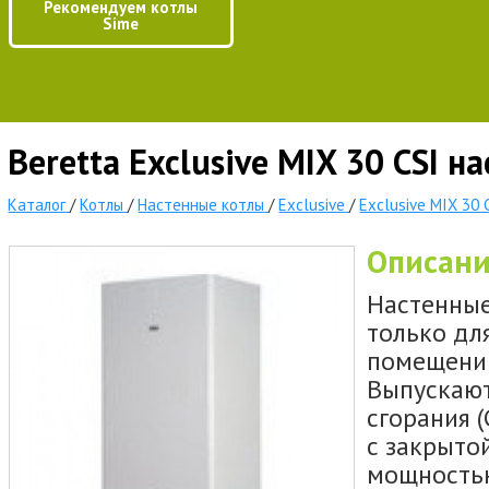
Рекомендуем котлы
Sime
Beretta Exclusive MIX 30 CSI н
Каталог
/
Котлы
/
Настенные котлы
/
Exclusive
/
Exclusive MIX 30 
Описан
Настенные
только дл
помещений
Выпускают
сгорания (
с закрытой
мощностью