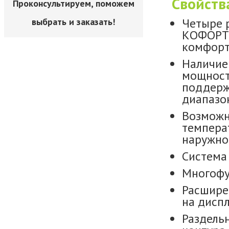
Свойств
Проконсультируем, поможем
Четыре 
выбрать и заказать!
КОФОРТ,
комфорт 
Наличие 
мощност
поддерж
диапазон
Возможн
темпера
наружно
Система
Многофу
Расшире
на диспл
Раздель