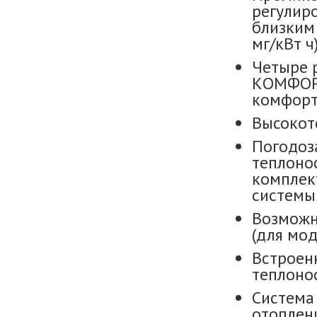
регулир
близким 
мг/кВт ч)
Четыре 
КОМФОРТ
комфорт 
Высокот
Погодоз
теплоно
комплек
системы 
Возможн
(для мод
Встроен
теплоно
Система
отоплен