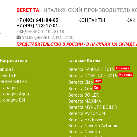
BERETTA
- ИТАЛЬЯНСКИЙ ПРОИЗВОДИТЕЛЬ КО
+7 (495) 641-84-83
КОНТАКТЫ
КАК
+7 (495) 128-17-01
ЕЖЕДНЕВНО С 10 ДО 18
SALES@BERETTA-KOTLY.RU
ПРЕДСТАВИТЕЛЬСТВО В РОССИИ - В НАЛИЧИИ НА СКЛАДЕ 
 Нагреватели
Газовые Котлы
Новинка
Fabula E
Beretta FABULA E 2015
ovella E
Новинка
Beretta NOVELLA E 2015
IDRABAGNO ESI
Хит
Beretta Ciao
Idrabagno
Хит
Beretta City
Idrabagno Aqua
Beretta BOILER
Idrabagno ESI
Beretta MAXIMA
Beretta MYNUTE BOILER
Beretta AVTONOM
Beretta Exclusive
Beretta Novella Avtonom
Beretta Novella