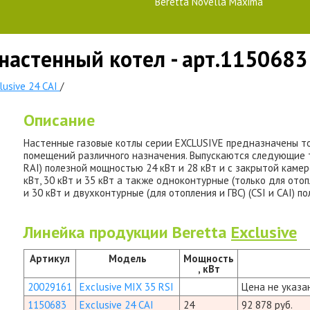
Beretta Novella Maxima
I настенный котел - арт.1150683
lusive 24 CAI
/
Описание
Настенные газовые котлы серии EXCLUSIVE предназначены то
помещений различного назначения. Выпускаются следующие ти
RAI) полезной мощностью 24 кВт и 28 кВт и с закрытой камер
кВт, 30 кВт и 35 кВт а также одноконтурные (только для отоп
и 30 кВт и двухконтурные (для отопления и ГВС) (CSI и СAI) по
Линейка продукции Beretta
Exclusive
Артикул
Модель
Мощность
, кВт
20029161
Exclusive MIX 35 RSI
Цена не указа
1150683
Exclusive 24 CAI
24
92 878 руб.