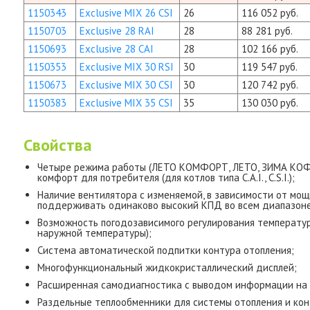
1150343
Exclusive MIX 26 CSI
26
116 052 руб.
1150703
Exclusive 28 RAI
28
88 281 руб.
1150693
Exclusive 28 CAI
28
102 166 руб.
1150353
Exclusive MIX 30 RSI
30
119 547 руб.
1150673
Exclusive MIX 30 CSI
30
120 742 руб.
1150383
Exclusive MIX 35 CSI
35
130 030 руб.
Свойства
Четыре режима работы (ЛЕТО КОМФОРТ, ЛЕТО, ЗИМА КОФ
комфорт для потребителя (для котлов типа С.А.I., C.S.I.);
Наличие вентилятора с изменяемой, в зависимости от мощ
поддерживать одинаково высокий КПД во всем диапазоне м
Возможность погодозависимого регулирования температу
наружной температуры);
Система автоматической подпитки контура отопления;
Многофункциональный жидкокристаллический дисплей;
Расширенная самодиагностика с выводом информации на д
Раздельные теплообменники для системы отопления и кон