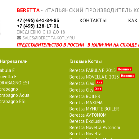
BERETTA
- ИТАЛЬЯНСКИЙ ПРОИЗВОДИТЕЛЬ КО
+7 (495) 641-84-83
КОНТАКТЫ
КАК
+7 (495) 128-17-01
ЕЖЕДНЕВНО С 10 ДО 18
SALES@BERETTA-KOTLY.RU
ПРЕДСТАВИТЕЛЬСТВО В РОССИИ - В НАЛИЧИИ НА СКЛАДЕ 
 Нагреватели
Газовые Котлы
Новинка
Fabula E
Beretta FABULA E 2015
ovella E
Новинка
Beretta NOVELLA E 2015
IDRABAGNO ESI
Хит
Beretta Ciao
Idrabagno
Хит
Beretta City
Idrabagno Aqua
Beretta BOILER
Idrabagno ESI
Beretta MAXIMA
Beretta MYNUTE BOILER
Beretta AVTONOM
Beretta Exclusive
Beretta Novella Avtonom
Beretta Novella