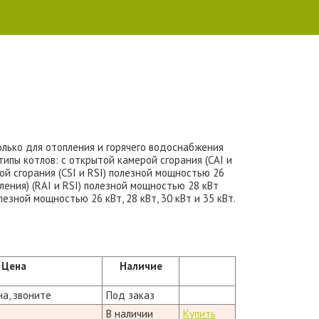
лько для отопления и горячего водоснабжения
пы котлов: с открытой камерой сгорания (CAI и
ой сгорания (CSI и RSI) полезной мощностью 26
ления) (RAI и RSI) полезной мощностью 28 кВт
лезной мощностью 26 кВт, 28 кВт, 30 кВт и 35 кВт.
Цена
Наличие
на, звоните
Под заказ
В наличии
Купить