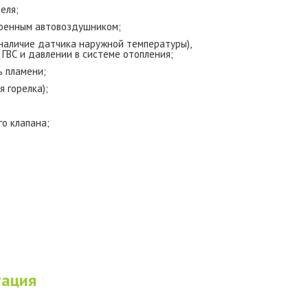
еля;
роенным автовоздушником;
наличие датчика наружной температуры),
 ГВС и давлении в системе отопления;
ь пламени;
 горелка);
о клапана;
тация