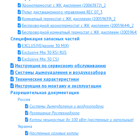
Хронотермостат с ЖК дисплеем (20063872)_2
Пульт дистанционного управления REC 07_3
Комнатный термостат с ЖК дисплеем (20059639)_2
Беспроводной хронотермостат с ЖК дисплеем (20059644)_2
Беспроводной комнатный термостат с ЖК дисплеем (2005964
Спецификация запасных частей
EXCLUSIVE(кроме 30 MIX)
Exclusive Mix 30 RSI RUS
Exclusive Mix 30 CSI
Инструкция по сервисному обслуживанию
Системы дымоудаления и воздухозабора
Технические характеристики
Инструкция по монтажу и эксплуатации
Разрешительная документация
Россия
Системы дымоудаления и воздухоподачи
Разрешение Ростехнадзора
Котлы мощностью до 100 кВт (настенные и напольные)
Украина
Настенные газовые котлы