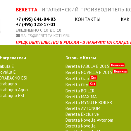
BERETTA
- ИТАЛЬЯНСКИЙ ПРОИЗВОДИТЕЛЬ КО
+7 (495) 641-84-83
КОНТАКТЫ
КАК
+7 (495) 128-17-01
ЕЖЕДНЕВНО С 10 ДО 18
SALES@BERETTA-KOTLY.RU
ПРЕДСТАВИТЕЛЬСТВО В РОССИИ - В НАЛИЧИИ НА СКЛАДЕ 
 Нагреватели
Газовые Котлы
Новинка
Fabula E
Beretta FABULA E 2015
ovella E
Новинка
Beretta NOVELLA E 2015
IDRABAGNO ESI
Хит
Beretta Ciao
Idrabagno
Хит
Beretta City
Idrabagno Aqua
Beretta BOILER
Idrabagno ESI
Beretta MAXIMA
Beretta MYNUTE BOILER
Beretta AVTONOM
Beretta Exclusive
Beretta Novella Avtonom
Beretta Novella