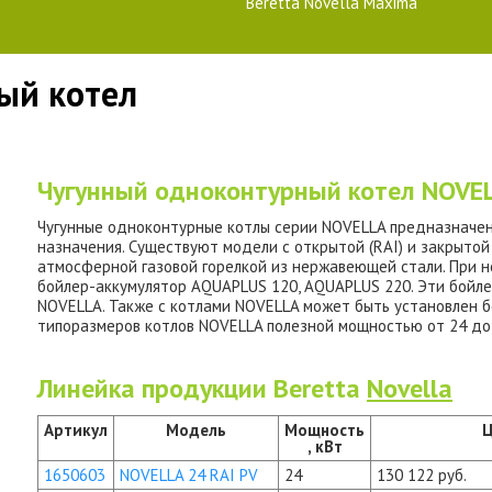
Beretta Novella Maxima
ный котел
Чугунный одноконтурный котел NOVE
Чугунные одноконтурные котлы серии NOVELLA предназначен
назначения. Существуют модели с открытой (RAI) и закрытой
атмосферной газовой горелкой из нержавеющей стали. При 
бойлер-аккумулятор AQUAPLUS 120, AQUAPLUS 220. Эти бойл
NOVELLA. Также с котлами NOVELLA может быть установлен б
типоразмеров котлов NOVELLA полезной мощностью от 24 до 
Линейка продукции Beretta
Novella
Артикул
Модель
Мощность
Ц
, кВт
1650603
NOVELLA 24 RAI PV
24
130 122 руб.