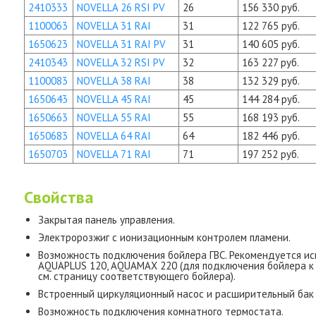
2410333
NOVELLA 26 RSI PV
26
156 330 руб.
1100063
NOVELLA 31 RAI
31
122 765 руб.
1650623
NOVELLA 31 RAI PV
31
140 605 руб.
2410343
NOVELLA 32 RSI PV
32
163 227 руб.
1100083
NOVELLA 38 RAI
38
132 329 руб.
1650643
NOVELLA 45 RAI
45
144 284 руб.
1650663
NOVELLA 55 RAI
55
168 193 руб.
1650683
NOVELLA 64 RAI
64
182 446 руб.
1650703
NOVELLA 71 RAI
71
197 252 руб.
Свойства
Закрытая панель управления.
Электророзжиг с ионизационным контролем пламени.
Возможность подключения бойлера ГВС. Рекомендуется исп
AQUAPLUS 120, AQUAMAX 220 (для подключения бойлера к
см. страницу соответствующего бойлера).
Встроенный циркуляционный насос и расширительный бак (в
Возможность подключения комнатного термостата.