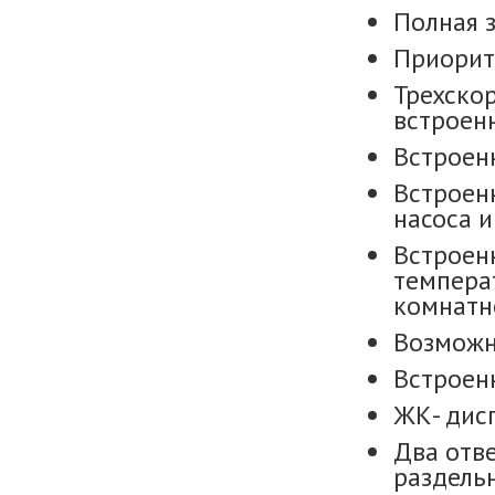
Полная з
Приорит
Трехско
встроен
Встроен
Встроен
насоса и
Встроен
темпера
комнатно
Возможн
Встроен
ЖК- дисп
Два отв
раздель