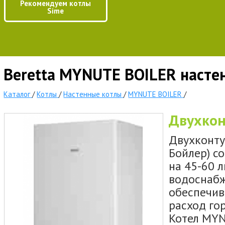
Рекомендуем котлы
Sime
Beretta MYNUTE BOILER насте
Каталог
/
Котлы
/
Настенные котлы
/
MYNUTE BOILER
/
Двухкон
Двухконту
Бойлер) с
на 45-60 
водоснабж
обеспечив
расход го
Котел MYN