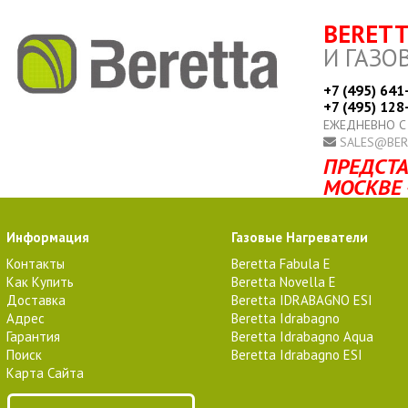
BERET
И ГАЗО
+7 (495) 641
+7 (495) 128
ЕЖЕДНЕВНО С
SALES@BER
ПРЕДСТА
МОСКВЕ 
Информация
Газовые Нагреватели
Контакты
Beretta Fabula E
Как Купить
Beretta Novella E
Доставка
Beretta IDRABAGNO ESI
Адрес
Beretta Idrabagno
Гарантия
Beretta Idrabagno Aqua
Поиск
Beretta Idrabagno ESI
Карта Сайта