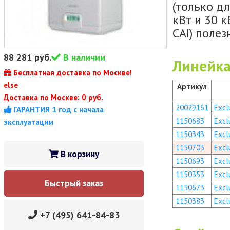
(только дл
кВт и 30 к
СAI) полез
88 281
руб.
В наличии
Линейка
Бесплатная доставка по Москве!
else
Артикул
Доставка по Москве: 0 руб.
20029161
Excl
ГАРАНТИЯ 1 год с начала
1150683
Excl
эксплуатации
1150343
Excl
1150703
Excl
В корзину
1150693
Excl
1150353
Excl
Быстрый заказ
1150673
Excl
1150383
Excl
+7 (495) 641-84-83