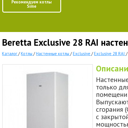
Рекомендуем котлы
Sime
Beretta Exclusive 28 RAI наст
Каталог
/
Котлы
/
Настенные котлы
/
Exclusive
/
Exclusive 28 RAI
/
Описан
Настенные
только дл
помещений
Выпускают
сгорания (
с закрытой
мощностью