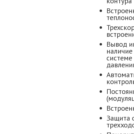
контура 
Встроен
теплоно
Трехско
встроен
Вывод и
наличие
системе 
давлении
Автомат
контрол
Постоян
(модуляц
Встроен
Защита 
трехход