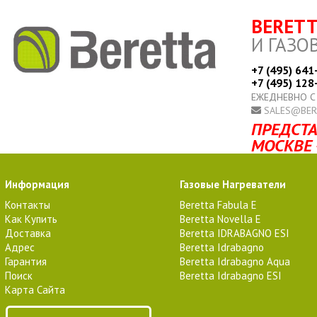
BERET
И ГАЗО
+7 (495) 641
+7 (495) 128
ЕЖЕДНЕВНО С
SALES@BER
ПРЕДСТА
МОСКВЕ 
Информация
Газовые Нагреватели
Контакты
Beretta Fabula E
Как Купить
Beretta Novella E
Доставка
Beretta IDRABAGNO ESI
Адрес
Beretta Idrabagno
Гарантия
Beretta Idrabagno Aqua
Поиск
Beretta Idrabagno ESI
Карта Сайта