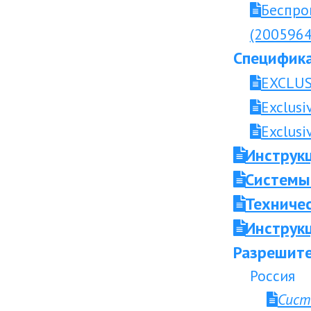
Беспро
(2005964
Специфика
EXCLUS
Exclusi
Exclusi
Инструк
Системы
Техниче
Инструкц
Разрешите
Россия
Сист