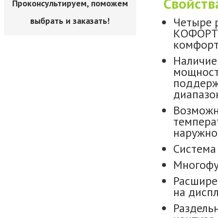
Свойств
Проконсультируем, поможем
Четыре 
выбрать и заказать!
КОФОРТ,
комфорт 
Наличие 
мощност
поддерж
диапазон
Возможн
темпера
наружно
Система
Многофу
Расшире
на диспл
Раздель