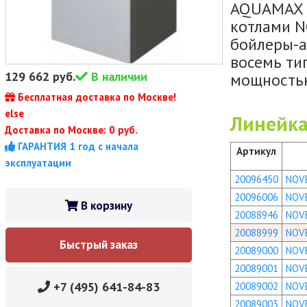
AQUAMAX 2
котлами N
бойлеры-а
восемь ти
129 662
руб.
В наличии
мощностью
Бесплатная доставка по Москве!
else
Линейка
Доставка по Москве: 0 руб.
ГАРАНТИЯ 1 год с начала
Артикул
эксплуатации
20096450
NOV
20096006
NOV
В корзину
20088946
NOV
20088999
NOV
Быстрый заказ
20089000
NOV
20089001
NOV
+7 (495) 641-84-83
20089002
NOV
20089003
NOV