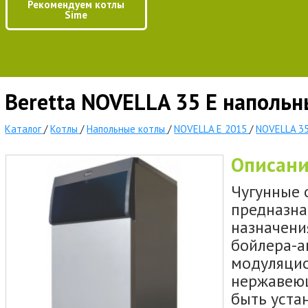
Рекомендуем котлы
Sime
Beretta NOVELLA 35 E напольн
Каталог
/
Котлы
/
Напольные котлы
/
NOVELLA E 2015
/
NOVELLA 35
Описан
Чугунные 
предназна
назначени
бойлера-а
модуляцио
нержавеющ
быть уста