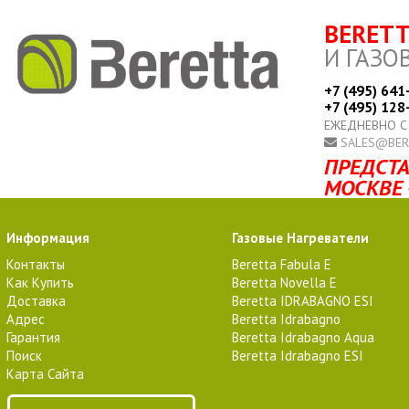
BERET
И ГАЗО
+7 (495) 641
+7 (495) 128
ЕЖЕДНЕВНО С
SALES@BER
ПРЕДСТА
МОСКВЕ 
Информация
Газовые Нагреватели
Контакты
Beretta Fabula E
Как Купить
Beretta Novella E
Доставка
Beretta IDRABAGNO ESI
Адрес
Beretta Idrabagno
Гарантия
Beretta Idrabagno Aqua
Поиск
Beretta Idrabagno ESI
Карта Сайта