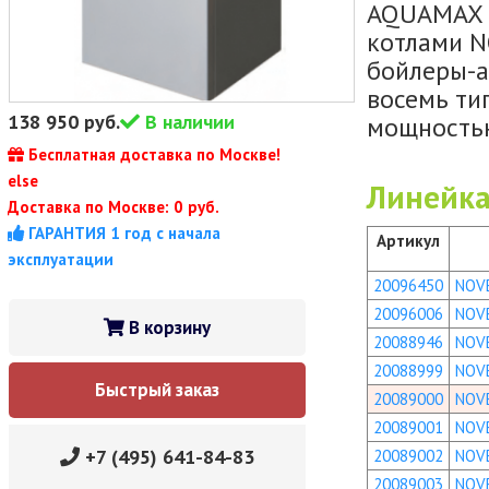
AQUAMAX 2
котлами N
бойлеры-а
восемь ти
138 950
руб.
В наличии
мощностью
Бесплатная доставка по Москве!
else
Линейка
Доставка по Москве: 0 руб.
ГАРАНТИЯ 1 год с начала
Артикул
эксплуатации
20096450
NOV
20096006
NOV
В корзину
20088946
NOV
20088999
NOV
Быстрый заказ
20089000
NOV
20089001
NOV
+7 (495) 641-84-83
20089002
NOV
20089003
NOV