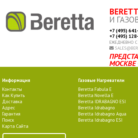
BERET
И ГАЗО
+7 (495) 641
+7 (495) 128
ЕЖЕДНЕВНО С
SALES@BER
ПРЕДСТА
МОСКВЕ 
Информация
Газовые Нагреватели
Контакты
Beretta Fabula E
Как Купить
Beretta Novella E
Доставка
Beretta IDRABAGNO ESI
Адрес
Beretta Idrabagno
Гарантия
Beretta Idrabagno Aqua
Поиск
Beretta Idrabagno ESI
Карта Сайта