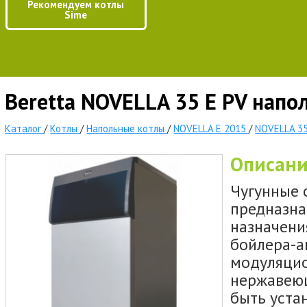
Рекомендуем котлы
Sime
Beretta NOVELLA 35 E PV напо
Каталог
/
Котлы
/
Напольные котлы
/
NOVELLA E 2015
/
NOVELLA 35
Описан
Чугунные 
предназна
назначени
бойлера-а
модуляцио
нержавеющ
быть уста