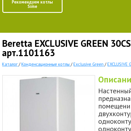
Рекомендуем котлы
Sime
Beretta EXCLUSIVE GREEN 30CS
арт.1101163
Каталог
/
Конденсационные котлы
/
Exclusive Green
/
EXCLUSIVE 
Описан
Настенный
предназна
помещений
двухконту
одноконту
одноконту