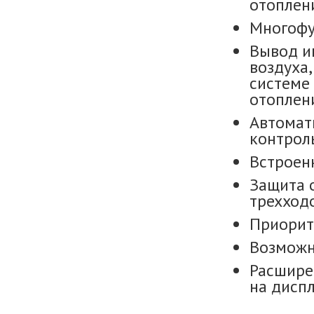
отоплен
Многофу
Вывод и
воздуха,
системе 
отоплен
Автомат
контрол
Встроен
Защита 
трехход
Приорит
Возможн
Расшире
на дисп