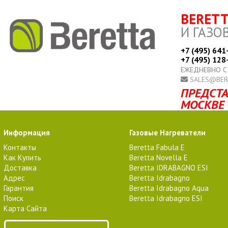
BERET
И ГАЗО
+7 (495) 641
+7 (495) 128
ЕЖЕДНЕВНО С
SALES@BER
ПРЕДСТА
МОСКВЕ 
Информация
Газовые Нагреватели
Контакты
Beretta Fabula E
Как Купить
Beretta Novella E
Доставка
Beretta IDRABAGNO ESI
Адрес
Beretta Idrabagno
Гарантия
Beretta Idrabagno Aqua
Поиск
Beretta Idrabagno ESI
Карта Сайта