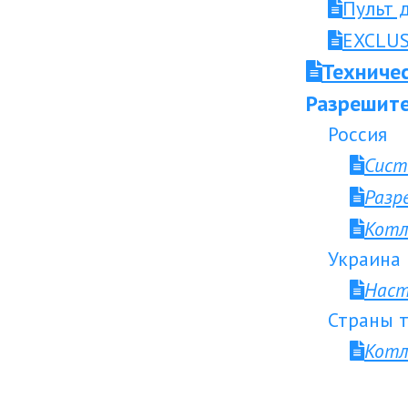
Пульт 
EXCLUS
Техниче
Разрешите
Россия
Сист
Разр
Котл
Украина
Наст
Страны т
Котл