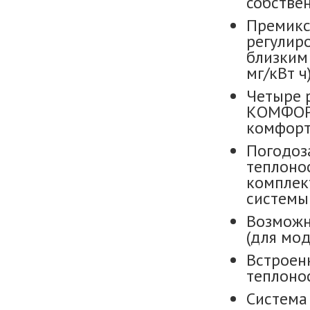
собстве
Премикс
регулир
близким 
мг/кВт ч
Четыре 
КОМФОРТ
комфорт 
Погодоз
теплоно
комплек
системы 
Возможн
(для мод
Встроен
теплоно
Система