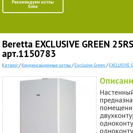
Рекомендуем котлы
Sime
Beretta EXCLUSIVE GREEN 25RS
арт.1150783
Каталог
/
Конденсационные котлы
/
Exclusive Green
/
EXCLUSIVE 
Описан
Настенный
предназна
помещений
двухконту
одноконту
одноконту