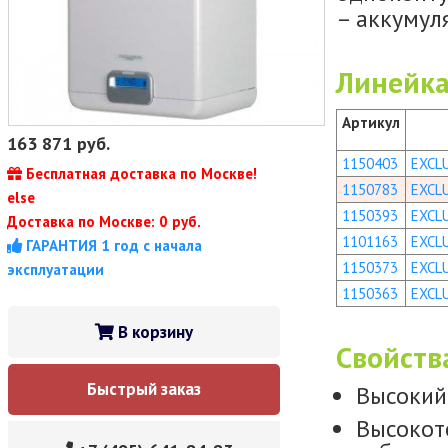
– аккумул
Линейка
Артикул
163 871
руб.
1150403
EXCL
Бесплатная доставка по Москве!
1150783
EXCL
else
1150393
EXCL
Доставка по Москве: 0 руб.
1101163
EXCL
ГАРАНТИЯ 1 год с начала
1150373
EXCL
эксплуатации
1150363
EXCL
В корзину
Свойств
Быстрый заказ
Высоки
Высокот