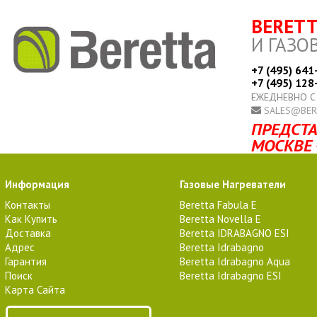
BERET
И ГАЗО
+7 (495) 641
+7 (495) 128
ЕЖЕДНЕВНО С
SALES@BER
ПРЕДСТА
МОСКВЕ 
Информация
Газовые Нагреватели
Контакты
Beretta Fabula E
Как Купить
Beretta Novella E
Доставка
Beretta IDRABAGNO ESI
Адрес
Beretta Idrabagno
Гарантия
Beretta Idrabagno Aqua
Поиск
Beretta Idrabagno ESI
Карта Сайта