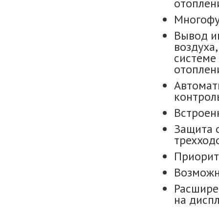
отоплен
Многофу
Вывод и
воздуха,
системе 
отоплен
Автомат
контрол
Встроен
Защита 
трехход
Приорит
Возможн
Расшире
на дисп