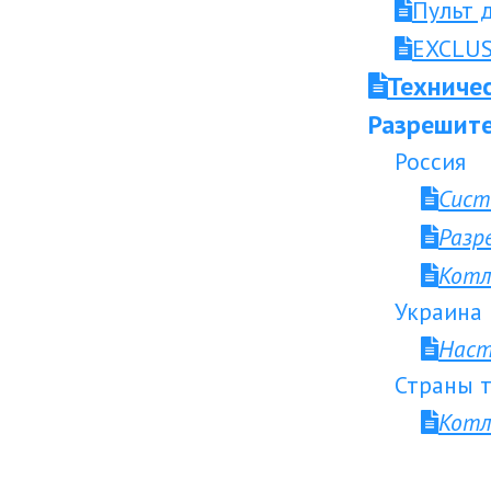
Пульт 
EXCLUS
Техниче
Разрешите
Россия
Сист
Разр
Котл
Украина
Наст
Страны т
Котл