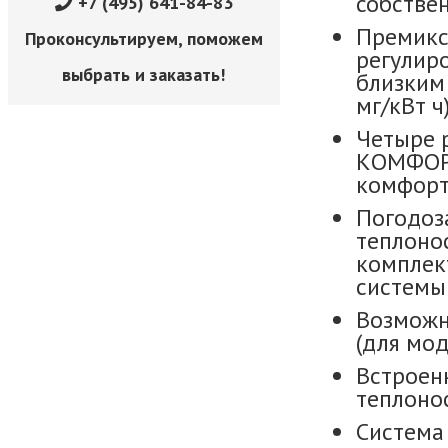
собстве
+7 (495) 641-84-83
Премикс
Проконсультируем, поможем
регулир
выбрать и заказать!
близким 
мг/кВт ч
Четыре 
КОМФОРТ
комфорт 
Погодоз
теплоно
комплек
системы 
Возможн
(для мод
Встроен
теплоно
Система