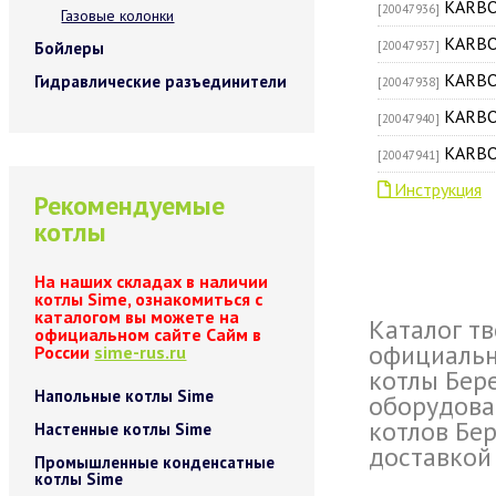
KARBO
[20047936]
Газовые колонки
KARBO
Бойлеры
[20047937]
KARBO
Гидравлические разъединители
[20047938]
KARBO
[20047940]
KARBO
[20047941]
Инструкция
Рекомендуемые
котлы
На наших складах в наличии
котлы Sime, ознакомиться с
каталогом вы можете на
Каталог т
официальном сайте Сайм в
официальн
России
sime-rus.ru
котлы Бер
Напольные котлы Sime
оборудова
котлов Бер
Настенные котлы Sime
доставкой 
Промышленные конденсатные
котлы Sime