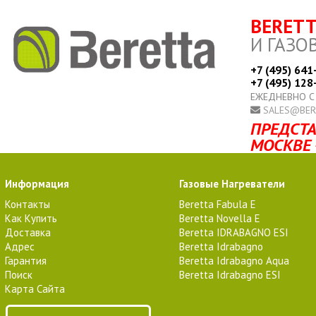
BERET
И ГАЗО
+7 (495) 641
+7 (495) 128
ЕЖЕДНЕВНО С
SALES@BER
ПРЕДСТА
МОСКВЕ 
Информация
Газовые Нагреватели
Контакты
Beretta Fabula E
Как Купить
Beretta Novella E
Доставка
Beretta IDRABAGNO ESI
Адрес
Beretta Idrabagno
Гарантия
Beretta Idrabagno Aqua
Поиск
Beretta Idrabagno ESI
Карта Сайта