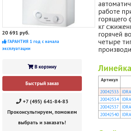
автоматич
работе пр
горящего 
кг сжиженн
20 691
руб.
горячей в
четыре ти
ГАРАНТИЯ 1 год с начала
производи
эксплуатации
Линейка
В корзину
Артикул
Быстрый заказ
20042533
IDR
20042534
IDRA
+7 (495) 641-84-83
20042537
IDR
Проконсультируем, поможем
20042540
IDRA
выбрать и заказать!