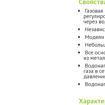
Свойств
Газовая
регулир
через в
Независ
Модели 
Небольш
Все осн
из метал
Водонаг
газа в с
давления
Водонаг
Характе