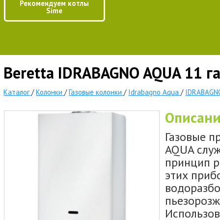
Рекомендуем котлы
Sime
Beretta IDRABAGNO AQUA 11 га
Каталог
/
Колонки
/
Газовые колонки
/
Idrabagno Aqua
/
IDRABAGN
Описан
Газовые п
AQUA служ
принцип р
этих прибо
водоразбо
пьезорозж
Использов