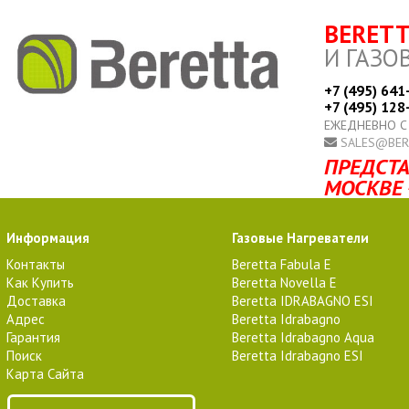
BERET
И ГАЗО
+7 (495) 641
+7 (495) 128
ЕЖЕДНЕВНО С
SALES@BER
ПРЕДСТА
МОСКВЕ 
Информация
Газовые Нагреватели
Контакты
Beretta Fabula E
Как Купить
Beretta Novella E
Доставка
Beretta IDRABAGNO ESI
Адрес
Beretta Idrabagno
Гарантия
Beretta Idrabagno Aqua
Поиск
Beretta Idrabagno ESI
Карта Сайта