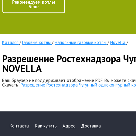
Рекомендуем котлы
Sime
Каталог
/
Газовые котлы
/
Напольные газовые котлы
/
Novella
/
Разрешение Ростехнадзора Чу
NOVELLA
Ваш браузер не поддерживает отображение PDF. Вы можете скач
Скачать:
Разрешение Ростехнадзора Чугунный одноконтурный ко
Контакты
Как купить
Адрес
Доставка