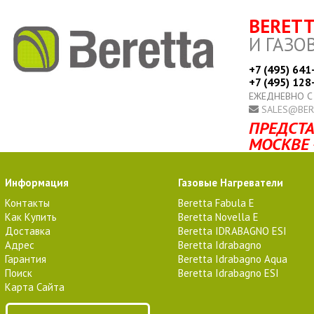
BERET
И ГАЗО
+7 (495) 641
+7 (495) 128
ЕЖЕДНЕВНО С
SALES@BER
ПРЕДСТА
МОСКВЕ 
Информация
Газовые Нагреватели
Контакты
Beretta Fabula E
Как Купить
Beretta Novella E
Доставка
Beretta IDRABAGNO ESI
Адрес
Beretta Idrabagno
Гарантия
Beretta Idrabagno Aqua
Поиск
Beretta Idrabagno ESI
Карта Сайта