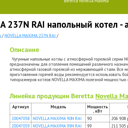
Beretta Novella Maxima
A 237N RAI напольный котел - 
a
/
NOVELLA MAXIMA 237N RAI
/
Описание
Чугунные напольные котлы с атмосферной горелкой серии N
предназначены для отопления помещений различного назнач
атмосферной газовой горелкой из нержавеющей стали. Все 
приготовления горячей воды рекомендуется использовать бо
типоразмеров котлов NOVELLA MAXIMA полезной мощностью 
Линейка продукции Beretta
Novella M
Артикул
Модель
Мощность
, кВт
20047058
NOVELLA MAXIMA 90N RAI
90
206 908 
20047059
NOVELLA MAXIMA 99N RAI
99
211 505 