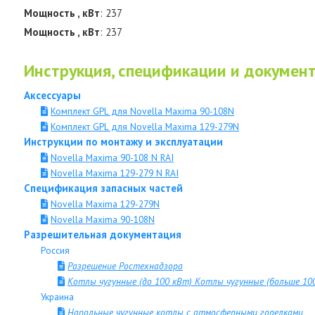
Мощность , кВт
: 237
Мощность , кВт
: 237
Инструкция, спецификации и докумен
Аксессуары
Комплект GPL для Novella Maxima 90-108N
Комплект GPL для Novella Maxima 129-279N
Инструкции по монтажу и эксплуатации
Novella Maxima 90-108 N RAI
Novella Maxima 129-279 N RAI
Спецификация запасных частей
Novella Maxima 129-279N
Novella Maxima 90-108N
Разрешительная документация
Россия
Разрешение Ростехнадзора
Котлы чугунные (до 100 кВт) Котлы чугунные (больше 10
Украина
Напольные чугунные котлы с атмосферными горелками