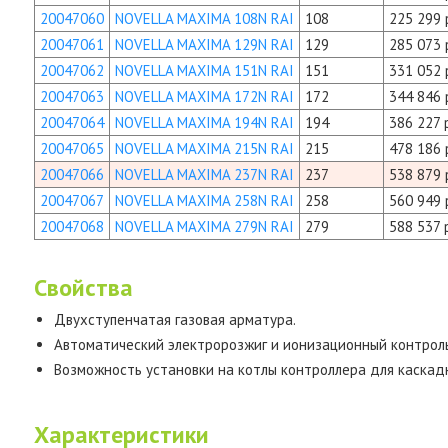
20047060
NOVELLA MAXIMA 108N RAI
108
225 299 
20047061
NOVELLA MAXIMA 129N RAI
129
285 073 
20047062
NOVELLA MAXIMA 151N RAI
151
331 052 
20047063
NOVELLA MAXIMA 172N RAI
172
344 846 
20047064
NOVELLA MAXIMA 194N RAI
194
386 227 
20047065
NOVELLA MAXIMA 215N RAI
215
478 186 
20047066
NOVELLA MAXIMA 237N RAI
237
538 879 
20047067
NOVELLA MAXIMA 258N RAI
258
560 949 
20047068
NOVELLA MAXIMA 279N RAI
279
588 537 
Свойства
Двухступенчатая газовая арматура.
Автоматический электророзжиг и ионизационный контроль
Возможность установки на котлы контроллера для каскадн
Характеристики