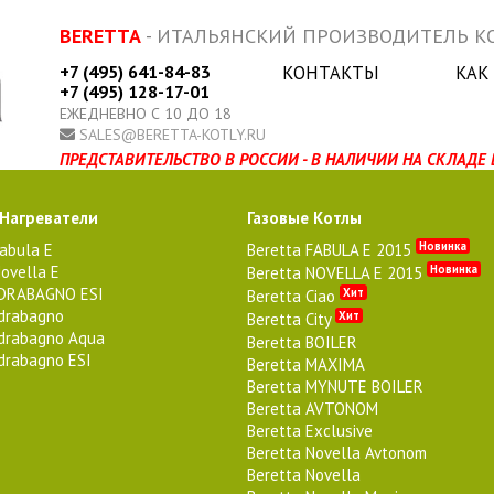
BERETTA
- ИТАЛЬЯНСКИЙ ПРОИЗВОДИТЕЛЬ КО
+7 (495) 641-84-83
КОНТАКТЫ
КАК
+7 (495) 128-17-01
ЕЖЕДНЕВНО С 10 ДО 18
SALES@BERETTA-KOTLY.RU
ПРЕДСТАВИТЕЛЬСТВО В РОССИИ - В НАЛИЧИИ НА СКЛАДЕ 
 Нагреватели
Газовые Котлы
Новинка
Fabula E
Beretta FABULA E 2015
ovella E
Новинка
Beretta NOVELLA E 2015
IDRABAGNO ESI
Хит
Beretta Ciao
Idrabagno
Хит
Beretta City
Idrabagno Aqua
Beretta BOILER
Idrabagno ESI
Beretta MAXIMA
Beretta MYNUTE BOILER
Beretta AVTONOM
Beretta Exclusive
Beretta Novella Avtonom
Beretta Novella