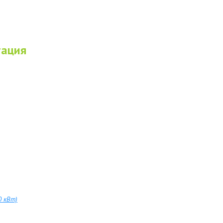
тация
0 кВт)