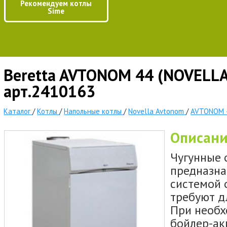
Рекомендуем котлы
Sime
Beretta AVTONOM 44 (NOVELLA 
арт.2410163
Каталог
/
Котлы
/
Напольные котлы
/
Novella Avtonom
/
AVTONOM 4
Описан
Чугунные
предназна
системой 
требуют д
При необх
бойлер-ак