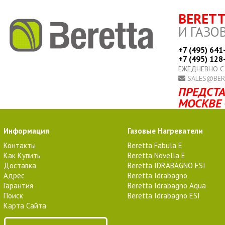
BERET
И ГАЗО
+7 (495) 641
+7 (495) 128
ЕЖЕДНЕВНО С
SALES@BER
ПРЕДСТА
МОСКВЕ 
Информация
Газовые Нагреватели
Контакты
Beretta Fabula E
Как Купить
Beretta Novella E
Доставка
Beretta IDRABAGNO ESI
Адрес
Beretta Idrabagno
Гарантия
Beretta Idrabagno Aqua
Поиск
Beretta Idrabagno ESI
Карта Сайта