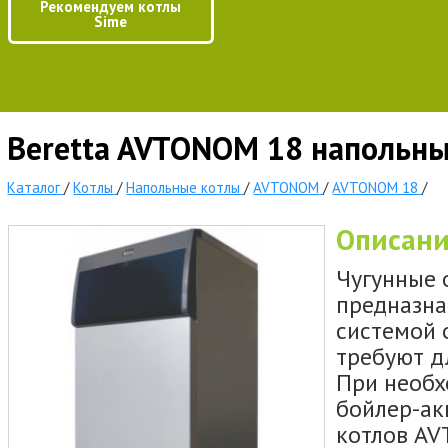
Рекомендуем котлы
Sime
Beretta AVTONOM 18 напольны
Каталог
/
Котлы
/
Напольные котлы
/
AVTONOM
/
AVTONOM 18
/
Описан
Чугунные 
предназна
системой 
требуют д
При необх
бойлер-ак
котлов AV