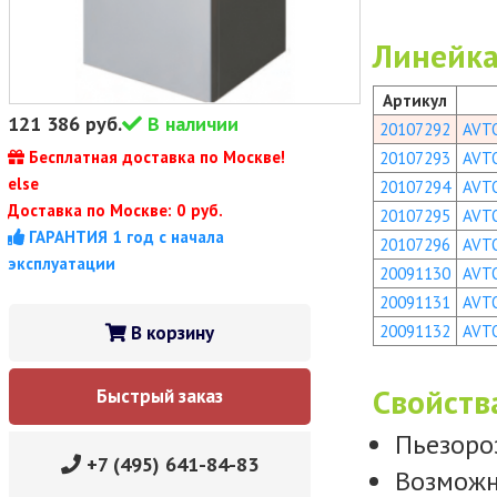
Линейка
Артикул
121 386
руб.
В наличии
20107292
AVT
Бесплатная доставка по Москве!
20107293
AVT
else
20107294
AVT
Доставка по Москве: 0 руб.
20107295
AVT
ГАРАНТИЯ 1 год с начала
20107296
AVT
эксплуатации
20091130
AVT
20091131
AVT
В корзину
20091132
AVT
Свойств
Быстрый заказ
Пьезоро
+7 (495) 641-84-83
Возможн