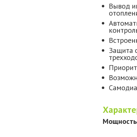
Вывод и
отоплени
Автомат
контрол
Встроен
Защита 
трехход
Приорит
Возможн
Cамодиа
Характе
Мощность 