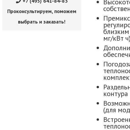
+7 (495) 641-84-83
Высокот
собстве
Проконсультируем, поможем
Премикс
выбрать и заказать!
регулир
близким 
мг/кВт ч)
Дополни
обеспеч
Погодоз
теплоно
комплект
Раздель
контура 
Возможн
(для мод
Встроен
теплоно