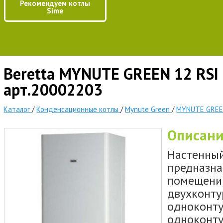
Рекомендуем котлы
Sime
Beretta MYNUTE GREEN 12 RSI
арт.20002203
Каталог
/
Конденсационные котлы
/
Mynute Green
/
MYNUTE GREE
Описан
Настенны
предназна
помещений
двухконту
одноконту
одноконту