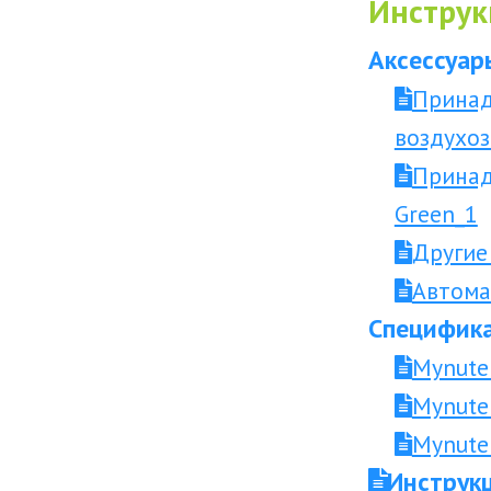
Инструк
Аксессуар
Принад
воздухоз
Принад
Green_1
Другие
Автома
Специфика
Mynute
Mynute
Mynute
Инструкц