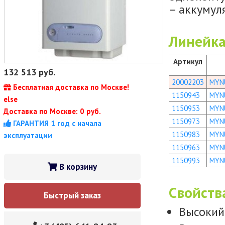
– аккумул
Линейка
Артикул
132 513
руб.
20002203
MYN
Бесплатная доставка по Москве!
1150943
MYN
else
1150953
MYN
Доставка по Москве: 0 руб.
1150973
MYNU
ГАРАНТИЯ 1 год с начала
1150983
MYNU
эксплуатации
1150963
MYN
1150993
MYNU
В корзину
Свойств
Быстрый заказ
Высокий