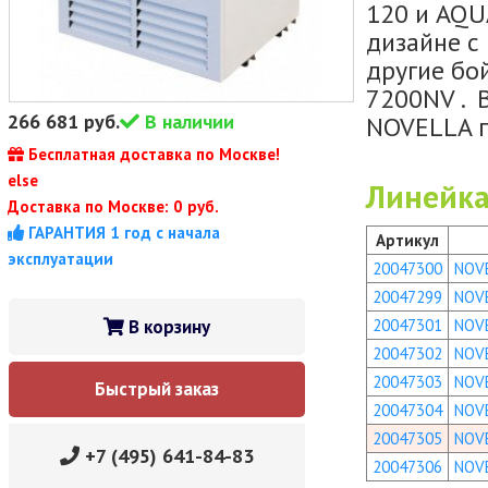
120 и AQU
дизайне с
другие бо
7200NV . 
266 681
руб.
В наличии
NOVELLA п
Бесплатная доставка по Москве!
else
Линейка
Доставка по Москве: 0 руб.
ГАРАНТИЯ 1 год с начала
Артикул
эксплуатации
20047300
NOVE
20047299
NOVE
В корзину
20047301
NOVE
20047302
NOVE
20047303
NOVE
Быстрый заказ
20047304
NOVE
20047305
NOVE
+7 (495) 641-84-83
20047306
NOVE