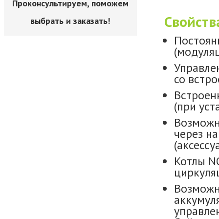
Проконсультируем, поможем
Свойств
выбрать и заказать!
Постоян
(модуляц
Управле
со встр
Встроен
(при уст
Возможн
через н
(аксессуа
Котлы N
циркуля
Возможн
аккумул
управле