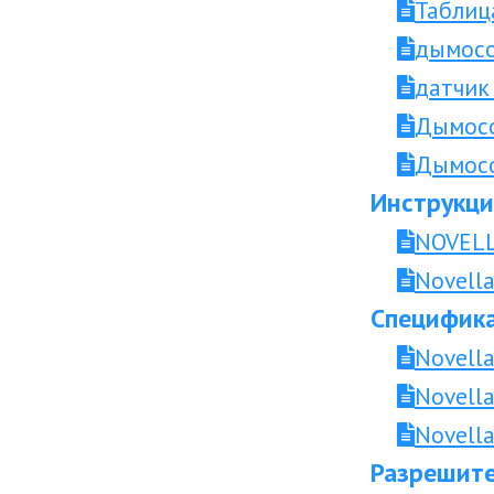
Таблиц
дымосос
датчик
Дымосо
Дымосо
Инструкци
NOVELLA
Novella
Специфика
Novella
Novella
Novella
Разрешите