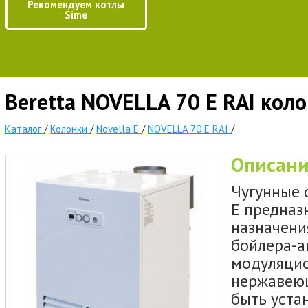
Рекомендуем котлы
Sime
Beretta NOVELLA 70 E RAI коло
Каталог
/
Колонки
/
Novella E
/
NOVELLA 70 E RAI
/
Описан
Чугунные 
E предназ
назначени
бойлера-а
модуляцио
нержавеющ
быть уста