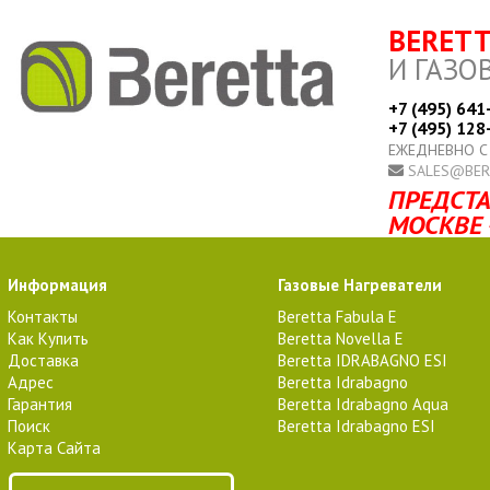
BERET
И ГАЗО
+7 (495) 641
+7 (495) 128
ЕЖЕДНЕВНО С
SALES@BER
ПРЕДСТА
МОСКВЕ 
Информация
Газовые Нагреватели
Контакты
Beretta Fabula E
Как Купить
Beretta Novella E
Доставка
Beretta IDRABAGNO ESI
Адрес
Beretta Idrabagno
Гарантия
Beretta Idrabagno Aqua
Поиск
Beretta Idrabagno ESI
Карта Сайта