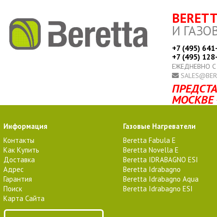
BERET
И ГАЗО
+7 (495) 641
+7 (495) 128
ЕЖЕДНЕВНО С
SALES@BER
ПРЕДСТА
МОСКВЕ 
Информация
Газовые Нагреватели
Контакты
Beretta Fabula E
Как Купить
Beretta Novella E
Доставка
Beretta IDRABAGNO ESI
Адрес
Beretta Idrabagno
Гарантия
Beretta Idrabagno Aqua
Поиск
Beretta Idrabagno ESI
Карта Сайта