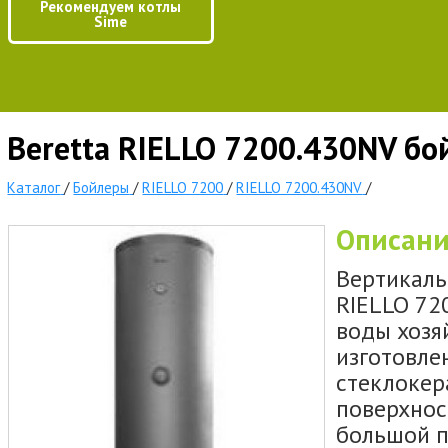
Рекомендуем котлы
Sime
Beretta RIELLO 7200.430NV бо
Каталог
/
Бойлеры
/
RIELLO 7200
/
RIELLO 7200.430NV
/
Описан
Вертикаль
RIELLO 72
воды хозя
изготовле
стеклокер
поверхнос
большой п