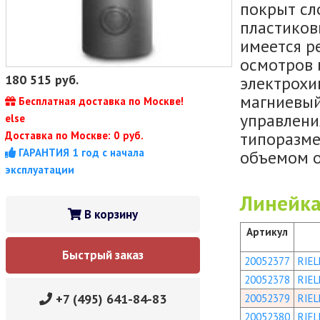
покрыт сл
пластиков
имеется р
осмотров 
180 515
руб.
электрохи
магниевый
Бесплатная доставка по Москве!
управлени
else
типоразме
Доставка по Москве: 0 руб.
ГАРАНТИЯ 1 год с начала
объемом о
эксплуатации
Линейка
В корзину
Артикул
Быстрый заказ
20052377
RIEL
20052378
RIEL
+7 (495) 641-84-83
20052379
RIEL
20052380
RIEL