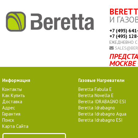
BERET
И ГАЗО
+7 (495) 641
+7 (495) 128
ЕЖЕДНЕВНО С
SALES@BER
ПРЕДСТА
МОСКВЕ 
Информация
Газовые Нагреватели
Контакты
Beretta Fabula E
Как Купить
Beretta Novella E
Доставка
Beretta IDRABAGNO ESI
Адрес
Beretta Idrabagno
Гарантия
Beretta Idrabagno Aqua
Поиск
Beretta Idrabagno ESI
Карта Сайта