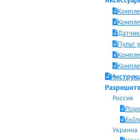
Компле
Компле
Датчик
Пульт 
Компле
Компле
Инструкц
Разрешите
Россия
Разр
Бойл
Украина