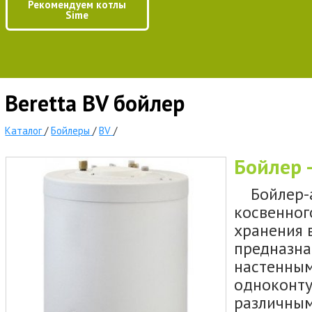
Рекомендуем котлы
Sime
Beretta BV бойлер
Каталог
/
Бойлеры
/
BV
/
Бойлер 
Бойлер-ак
косвенног
хранения 
предназна
настенным
одноконту
различным