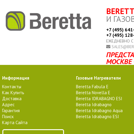
BERET
И ГАЗО
+7 (495) 641
+7 (495) 128
ЕЖЕДНЕВНО С
SALES@BER
ПРЕДСТА
МОСКВЕ 
Информация
Газовые Нагреватели
Контакты
Beretta Fabula E
Как Купить
Beretta Novella E
Доставка
Beretta IDRABAGNO ESI
Адрес
Beretta Idrabagno
Гарантия
Beretta Idrabagno Aqua
Поиск
Beretta Idrabagno ESI
Карта Сайта