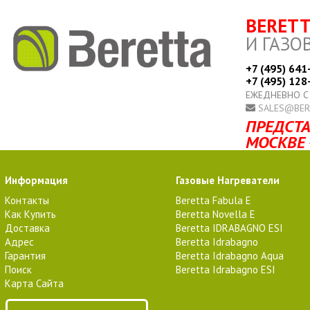
BERET
И ГАЗО
+7 (495) 641
+7 (495) 128
ЕЖЕДНЕВНО С
SALES@BER
ПРЕДСТА
МОСКВЕ 
Информация
Газовые Нагреватели
Контакты
Beretta Fabula E
Как Купить
Beretta Novella E
Доставка
Beretta IDRABAGNO ESI
Адрес
Beretta Idrabagno
Гарантия
Beretta Idrabagno Aqua
Поиск
Beretta Idrabagno ESI
Карта Сайта