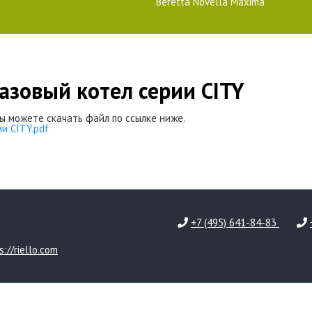
Beretta Novella Maxima
газовый котел серии CITY
ы можете скачать файл по ссылке ниже.
и CITY.pdf
+7 (495) 641-84-83
s://riello.com