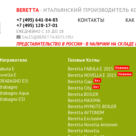
BERETTA
- ИТАЛЬЯНСКИЙ ПРОИЗВОДИТЕЛЬ КО
+7 (495) 641-84-83
КОНТАКТЫ
КАК
+7 (495) 128-17-01
ЕЖЕДНЕВНО С 10 ДО 18
SALES@BERETTA-KOTLY.RU
ПРЕДСТАВИТЕЛЬСТВО В РОССИИ - В НАЛИЧИИ НА СКЛАДЕ 
 Нагреватели
Газовые Котлы
Новинка
Fabula E
Beretta FABULA E 2015
ovella E
Новинка
Beretta NOVELLA E 2015
IDRABAGNO ESI
Хит
Beretta Ciao
Idrabagno
Хит
Beretta City
Idrabagno Aqua
Beretta BOILER
Idrabagno ESI
Beretta MAXIMA
Beretta MYNUTE BOILER
Beretta AVTONOM
Beretta Exclusive
Beretta Novella Avtonom
Beretta Novella