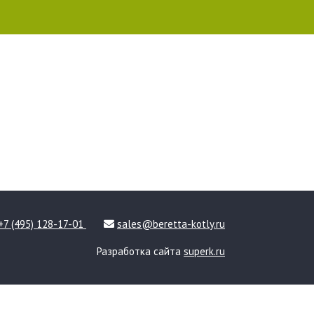
+7 (495) 128-17-01
sales@beretta-kotly.ru
Разработка сайта
superk.ru