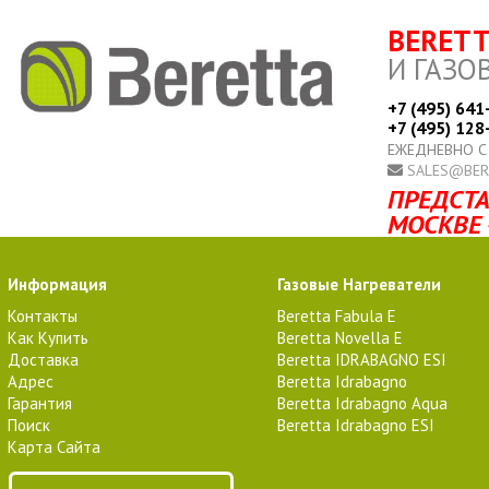
BERET
И ГАЗО
+7 (495) 641
+7 (495) 128
ЕЖЕДНЕВНО С
SALES@BER
ПРЕДСТА
МОСКВЕ 
Информация
Газовые Нагреватели
Контакты
Beretta Fabula E
Как Купить
Beretta Novella E
Доставка
Beretta IDRABAGNO ESI
Адрес
Beretta Idrabagno
Гарантия
Beretta Idrabagno Aqua
Поиск
Beretta Idrabagno ESI
Карта Сайта