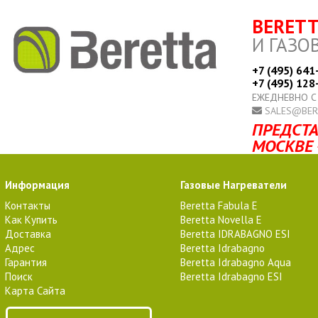
BERET
И ГАЗО
+7 (495) 641
+7 (495) 128
ЕЖЕДНЕВНО С
SALES@BER
ПРЕДСТА
МОСКВЕ 
Информация
Газовые Нагреватели
Контакты
Beretta Fabula E
Как Купить
Beretta Novella E
Доставка
Beretta IDRABAGNO ESI
Адрес
Beretta Idrabagno
Гарантия
Beretta Idrabagno Aqua
Поиск
Beretta Idrabagno ESI
Карта Сайта